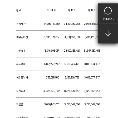
정보
제 14 기
제 13 기
제 12 기
Support
유동자산
14,080,116,330
24,291,182,753
26,075,562,121
비유동자산
3,936,579,687
4,508,952,668
5,282,425,332
자산총계
18,016,696,017
28,800,135,421
31,357,987,453
유동부채
1,447,277,247
5,903,464,121
3,816,374,497
비유동부채
1,755,095,560
2,167,906,756
3,013,077,547
부채총계
3,202,372,807
8,071,370,877
6,829,452,044
자본금
3,046,142,000
3,013,642,000
3,013,642,000
이익잉여금
-12,919,022,294
-6,459,893,976
-1,915,309,318