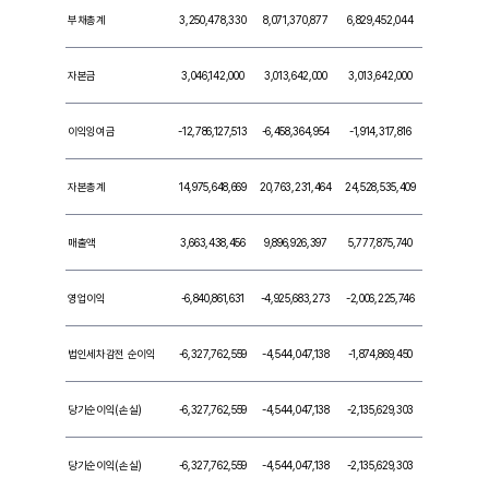
부채총계
3,250,478,330
8,071,370,877
6,829,452,044
자본금
3,046,142,000
3,013,642,000
3,013,642,000
이익잉여금
-12,786,127,513
-6,458,364,954
-1,914,317,816
자본총계
14,975,648,669
20,763,231,464
24,528,535,409
매출액
3,663,438,456
9,896,926,397
5,777,875,740
영업이익
-6,840,861,631
-4,925,683,273
-2,006,225,746
법인세차감전 순이익
-6,327,762,559
-4,544,047,138
-1,874,869,450
당기순이익(손실)
-6,327,762,559
-4,544,047,138
-2,135,629,303
당기순이익(손실)
-6,327,762,559
-4,544,047,138
-2,135,629,303