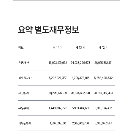
요약 별도재무정보
정보
제 14 기
제 13 기
제 12 기
유동자산
13,023,199,922
24,038,229,673
26,075,562,121
비유동자산
5,202,927,077
4,796,372,668
5,282,425,332
자산총계
18,226,126,999
28,834,602,341
31,357,987,453
유동부채
1,443,382,770
5,903,464,121
3,816,374,497
비유동부채
1,807,095,560
2,167,906,756
3,013,077,547