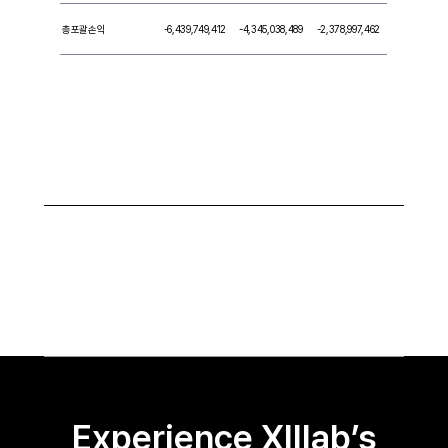
총포괄손익
-6,439,749,412
-4,345,038,489
-2,378,997,462
Experience XIIlab’s